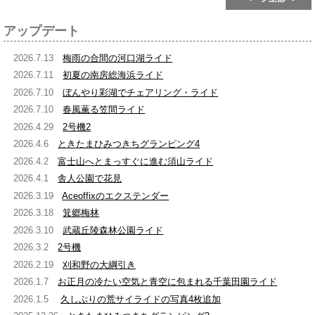
アップデート
2026.7.13
梅雨の合間の河口湖ライド
2026.7.11
初夏の南房総海浜ライド
2026.7.10
ぼんやり彩湖でチェアリング・ライド
2026.7.10
春風薫る笠間ライド
2026.4.29
2号機2
2026.4.6
ときたまひみつきちグランピング4
2026.4.2
富士山へとまっすぐに進む須山ライド
2026.4.1
舎人公園で花見
2026.3.19
Aceoffixのエクステンダー
2026.3.18
箕郷梅林
2026.3.10
武蔵丘陵森林公園ライド
2026.3.2
2号機
2026.2.19
刈和野の大綱引き
2026.1.7
お正月の冷たい空気と青空に包まれる千葉田園ライド
2026.1.5
久しぶりの荒サイライドの写真4枚追加