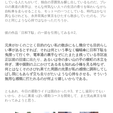
している人たちがいて、独自の雰囲気を醸し出しているものだ。ブレ
ロの裏道の美学は、そんな何気ない人々の生活の香りを味わいながら
自転車を走らせることも、モットーの一つとしている。時代はかなり
異なるけれども、永井荷風が東京をひたすら散歩していたのも、ブレ
ロと同じような心持ではなかっただろうか。
彼の作品「日和下駄」の一節を引用してみる※2。
元来がかくのごとく目的のない私の散歩にもし幾分でも目的らし
い事があるとすれば、それは何という事なく蝙蝠傘に日和下駄を
曳摺って行く中、電車通の裏手なぞにたまたま残っている市区改
正以前の旧道に出たり、あるいは寺の多い山の手の横町の木立を
仰ぎ、溝や掘割の上にかけてある名も知れぬ小橋を見る時なぞ、
何とはなくそのさびれ果てた周囲の光景が私の感情に調和してし
ばし我にもあらず立ち去りがたいような心持をさせる。そういう
無用な感慨に打たれるのが何より嬉しいからである。
ともあれ、今日の通勤ライドは面白かった※3。すこし遠回りでもい
いから、さらに裏道っぽい通勤コースを開発して、まだ見ぬ東京を味
わってみようと思う。