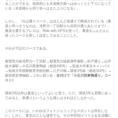
ることができる。地形的にも水道橋方面へはゆっくりと下りになって
いる（水道橋から四ツ谷へはまた上りになる）。
しかし、「白山通りコース」はほとんど表通りで構成されている（裏
道と呼べそうなのは、滝野川一丁目駅から谷田川通りあたりまで）。
裏道を愛するブレロは、Ride with GPSを使って、裏道をふんだんに
使ったコースを新しく設定してみることにした。
それが下記のコースである。
都電荒川線滝野川一丁目駅→都電荒川線新庚申塚駅→折戸通り→山手
線大塚駅→小石川西巣鴨線（都道436号）→筑波大学東京キャンパス
→拓殖大学国際教育学館別館→江戸川橋→環状3号線（都道319号）→
新宿歴史博物館→コモレ四ツ谷：
名付けて「小石川西巣鴨通り」コー
ス
※1
環状3号以外は裏道といってよいと思う。ただ、環状3号も実際に走っ
てみると、表通りというような感じはそれほどしなかった。
このコースには、いわゆるフォトジェニックなスポットは存在しな
い。しかし、東京のどんな場所でも、その半径50メートルを生活圏に