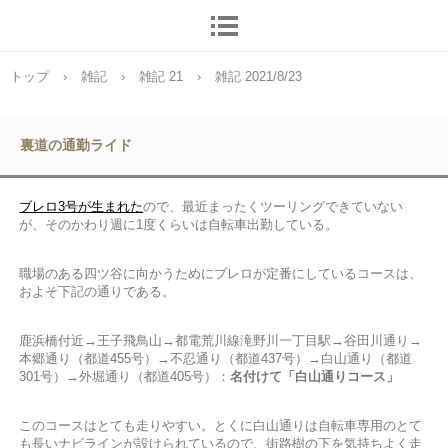
トップ
›
雑記
›
雑記 21
›
雑記 2021/8/23
裏道の通勤ライド
ブレロ3号が生まれた
ので、最近まったくツーリングできていない
が、そのかわり週に1度くらいは自転車出勤している。
職場のある四ツ谷に向かうためにブレロが定番にしているコースは、
およそ下記の通りである。
鹿浜橋付近→王子飛鳥山→都電荒川線滝野川一丁目駅→谷田川通り→
本郷通り（都道455号）→不忍通り（都道437号）→白山通り（都道
301号）→外堀通り（都道405号）：
名付けて「白山通りコース」
このコースはとても走りやすい。とくに白山通りは自転車専用のとて
も長いナビラインが設けられているので、街路樹の下を気持ちよく走