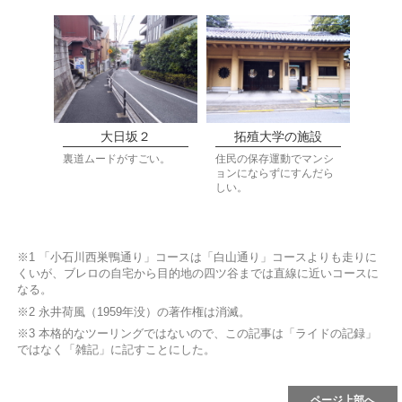
大日坂２
拓殖大学の施設
裏道ムードがすごい。
住民の保存運動でマンシ
ョンにならずにすんだら
しい。
※1 「小石川西巣鴨通り」コースは「白山通り」コースよりも走りに
くいが、ブレロの自宅から目的地の四ツ谷までは直線に近いコースに
なる。
※2 永井荷風（1959年没）の著作権は消滅。
※3 本格的なツーリングではないので、この記事は「ライドの記録」
ではなく「雑記」に記すことにした。
ページ上部へ