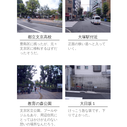
都立文京高校
大塚駅付近
豊島区に残ったが、元々
正面の狭い道へと入って
文京区に移転するはずだ
いく。
ったそうだ。
教育の森公園
大日坂１
文京区立公園。プールや
けっこう急な坂です。下
ジムもあり、周辺住民に
りでよかった。
とってはかけがえのない
憩いの場所なんだろう。