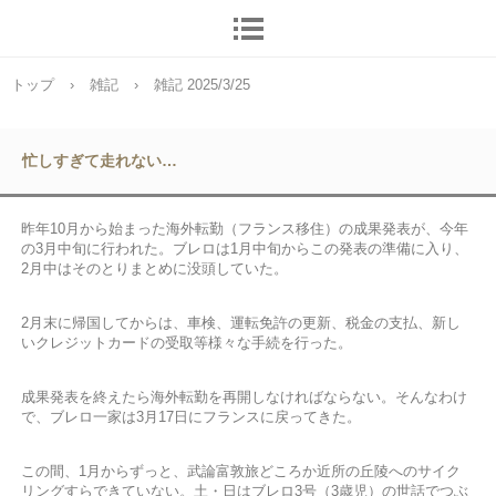
トップ
›
雑記
›
雑記 2025/3/25
忙しすぎて走れない…
昨年10月から始まった海外転勤（フランス移住）の成果発表が、今年
の3月中旬に行われた。ブレロは1月中旬からこの発表の準備に入り、
2月中はそのとりまとめに没頭していた。
2月末に帰国してからは、車検、運転免許の更新、税金の支払、新し
いクレジットカードの受取等様々な手続を行った。
成果発表を終えたら海外転勤を再開しなければならない。そんなわけ
で、ブレロ一家は3月17日にフランスに戻ってきた。
この間、1月からずっと、武論富敦旅どころか近所の丘陵へのサイク
リングすらできていない。土・日はブレロ3号（3歳児）の世話でつぶ