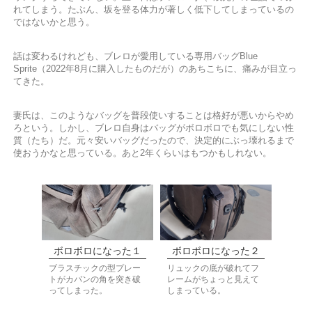
れてしまう。たぶん、坂を登る体力が著しく低下してしまっているの
ではないかと思う。
話は変わるけれども、ブレロが愛用している専用バッグBlue
Sprite（2022年8月に購入したものだが）のあちこちに、痛みが目立っ
てきた。
妻氏は、このようなバッグを普段使いすることは格好が悪いからやめ
ろという。しかし、ブレロ自身はバッグがボロボロでも気にしない性
質（たち）だ。元々安いバッグだったので、決定的にぶっ壊れるまで
使おうかなと思っている。あと2年くらいはもつかもしれない。
ボロボロになった１
ボロボロになった２
ブラスチックの型プレー
リュックの底が破れてフ
トがカバンの角を突き破
レームがちょっと見えて
ってしまった。
しまっている。